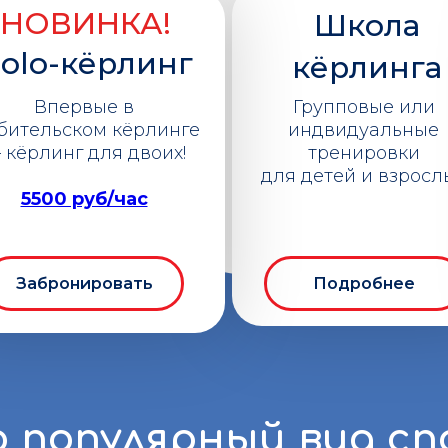
НОВИНКА!
Школа
olo-кёрлинг
кёрлинга
Впервые в
Групповые или
бительском кёрлинге
индвидуальные
 кёрлинг для двоих!
тренировки
для детей и взросл
5500 руб/час
Забронировать
Подробнее
о популярный вид сп