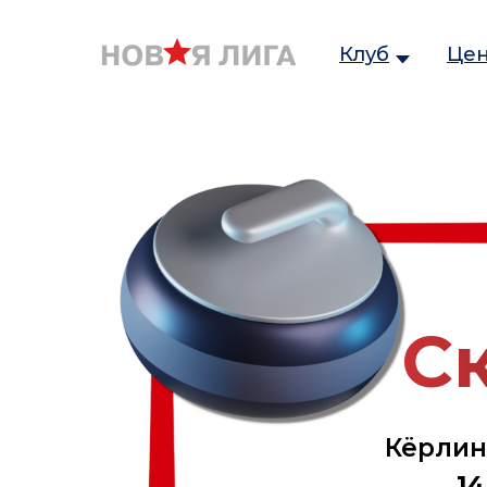
Клуб
Це
С
Кёрлин
14