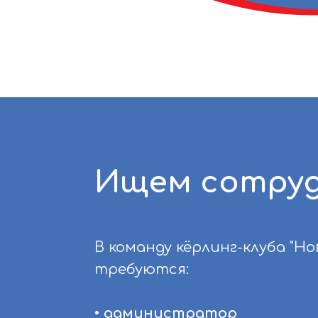
Ищем сотруд
В команду кёрлинг-клуба "Но
требуются:
• администратор