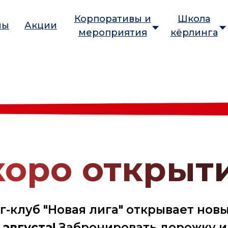
Корпоративы и
Школа
ны
Акции
мероприятия
кёрлинга
коро открыти
г-клуб "Новая лига" открывает нов
 августа!
Забронировать дорожку 