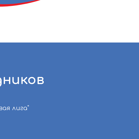
ников
вая лига"